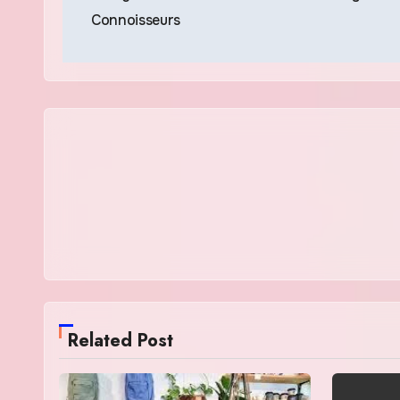
navigation
Connoisseurs
Related Post