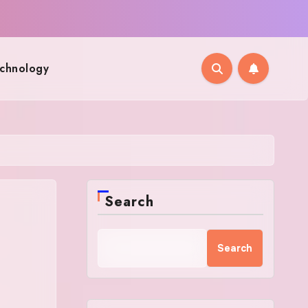
chnology
Search
Search