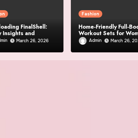
on
Fashion
oading FinalShell:
Home-Friendly Full-Bo
y Insights and
Workout Sets for Wo
ity Guidance
min
Admin
March 26, 2026
March 26, 2