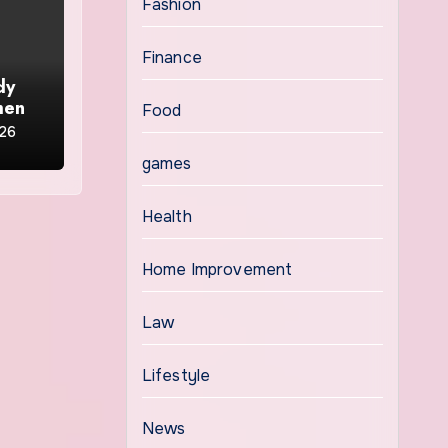
Fashion
Finance
dy
men
Food
026
games
Health
Home Improvement
Law
Lifestyle
News