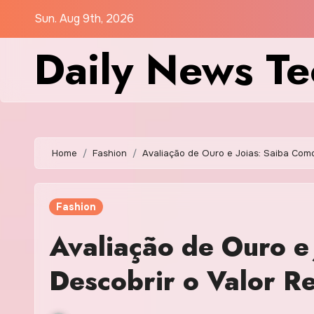
Skip
Sun. Aug 9th, 2026
to
Daily News Te
content
Home
Fashion
Avaliação de Ouro e Joias: Saiba Com
Fashion
Avaliação de Ouro e
Descobrir o Valor R